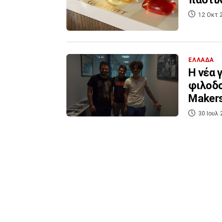
12 Οκτ 
ΕΛΛΑΔΑ
Η νέα 
φιλοδο
Maker
30 Ιουλ 