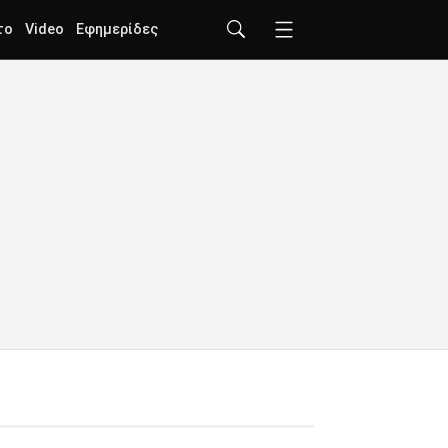
το
Video
Εφημερίδες