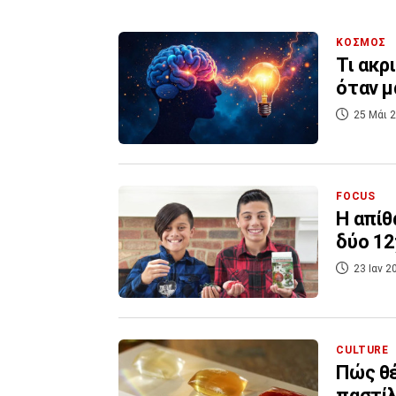
ΚΟΣΜΟΣ
Τι ακρ
όταν μ
25 Μάι 2
FOCUS
Η απίθ
δύο 12
23 Ιαν 2
CULTURE
Πώς θέ
παστίλ