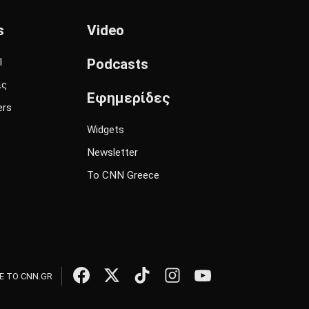
s
Video
l
Podcasts
ις
Εφημερίδες
ers
Widgets
Newsletter
Το CNN Greece
 ΤΟ CNN.GR