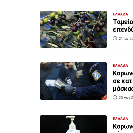
ΕΛΛΑΔΑ
Ταμείο
επενδύ
21 Ιαν 2
ΕΛΛΑΔΑ
Κορωνο
σε κατ
μάσκα
25 Αυγ 2
ΕΛΛΑΔΑ
Κορωνο