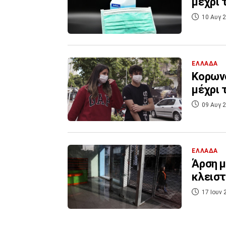
μέχρι 
10 Αυγ 2
ΕΛΛΑΔΑ
Κορωνο
μέχρι 
09 Αυγ 2
ΕΛΛΑΔΑ
Άρση μ
κλειστ
17 Ιουν 