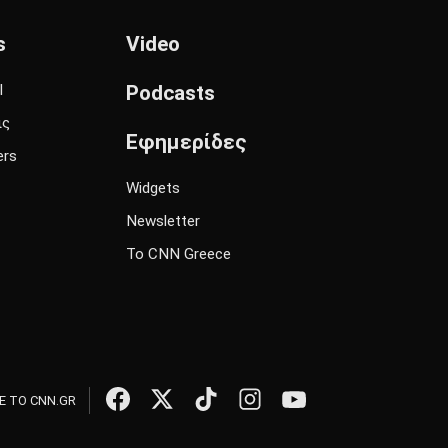
s
Video
l
Podcasts
ις
Εφημερίδες
ers
Widgets
Newsletter
Το CNN Greece
 ΤΟ CNN.GR