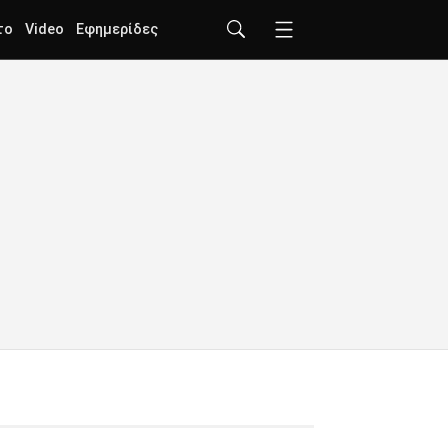
το
Video
Εφημερίδες