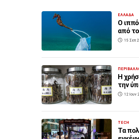
ΕΛΛΑΔΑ
Ο ιππό
από το
15 Σεπ 2
ΠΕΡΙΒΑΛΛ
Η χρήσ
την ύπ
12 Ιουν 
TECH
Τα πολ
εγκέφ