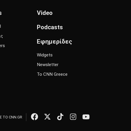
s
Video
l
Podcasts
ις
Εφημερίδες
ers
Widgets
Newsletter
Το CNN Greece
 ΤΟ CNN.GR