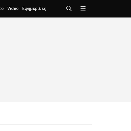
το
Video
Εφημερίδες