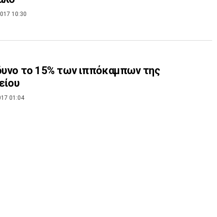
017 10:30
δυνο το 15% των ιππόκαμπων της
είου
017 01:04