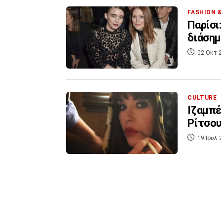
FASHION 
Παρίσι
διάσημ
02 Οκτ 
CULTURE
Iζαμπέ
Ρίτσου
19 Ιουλ 