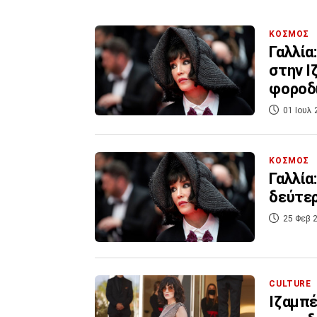
ΚΟΣΜΟΣ
Γαλλία
στην Ι
φοροδ
01 Ιουλ 
ΚΟΣΜΟΣ
Γαλλία
δεύτερ
25 Φεβ 2
CULTURE
Ιζαμπέ