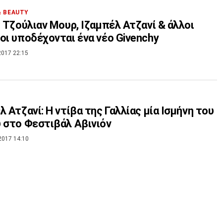
& BEAUTY
: Τζούλιαν Μουρ, Ιζαμπέλ Ατζανί & άλλοι
οι υποδέχονται ένα νέο Givenchy
2017 22:15
λ Ατζανί: Η ντίβα της Γαλλίας μία Ισμήνη του
 στο Φεστιβάλ Αβινιόν
2017 14:10