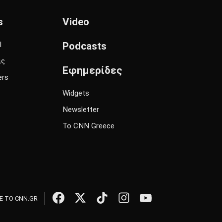
s
Video
l
Podcasts
ις
Εφημερίδες
ers
Widgets
Newsletter
Το CNN Greece
 ΤΟ CNN.GR