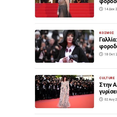
φοροδι
14 Δεκ 2
ΚΟΣΜΟΣ
Γαλλία
φοροδ
18 Οκτ 
CULTURE
Στην Α
γυρίσε
02 Αυγ 2