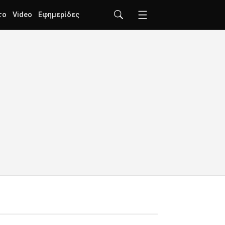
το
Video
Εφημερίδες