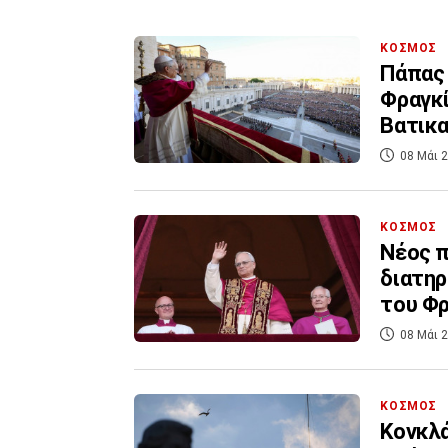
ΚΟΣΜΟΣ
Πάπας 
Φραγκί
Βατικ
08 Μάι 2
ΚΟΣΜΟΣ
Νέος π
διατηρ
του Φ
08 Μάι 2
ΚΟΣΜΟΣ
Κονκλά