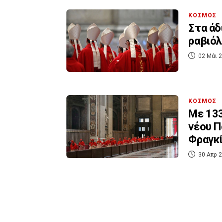
ΚΟΣΜΟΣ
Στα άδ
ραβιόλ
02 Μάι 2
ΚΟΣΜΟΣ
Με 133
νέου Π
Φραγκ
30 Απρ 2