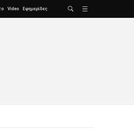
το
Video
Εφημερίδες