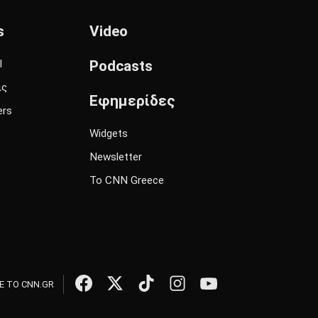
s
Video
l
Podcasts
ις
Εφημερίδες
ers
Widgets
Newsletter
Το CNN Greece
 ΤΟ CNN.GR