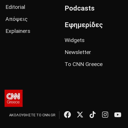
Editorial
Podcasts
Απόψεις
Εφημερίδες
Explainers
Widgets
Newsletter
Το CNN Greece
ΑΚΟΛΟΥΘΗΣΤΕ ΤΟ CNN.GR