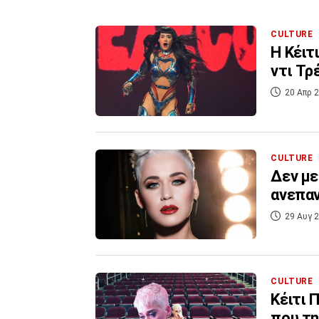
CULTURE
Η Κέιτ
ντι Τρ
20 Απρ 2
CULTURE
Δεν με 
ανεπα
29 Αυγ 2
CULTURE
Κέιτι 
που τ