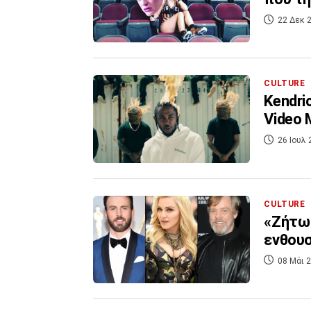
22 Δεκ 2
CULTURE
Kendri
Video 
26 Ιουλ 
CULTURE
«Ζήτω 
ενθου
08 Μάι 2