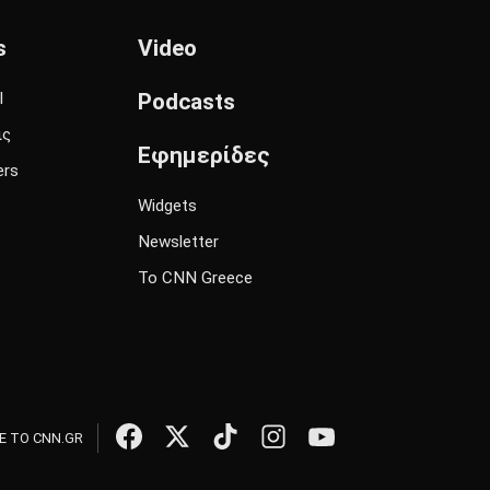
s
Video
l
Podcasts
ις
Εφημερίδες
ers
Widgets
Newsletter
Το CNN Greece
 ΤΟ CNN.GR