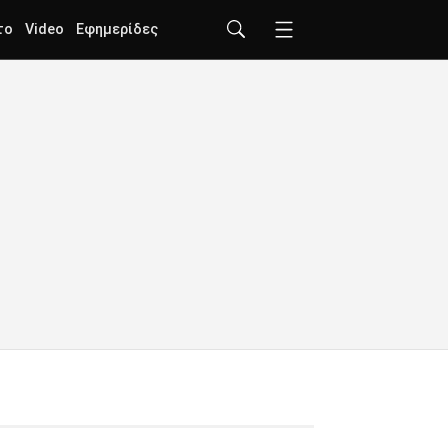
το
Video
Εφημερίδες