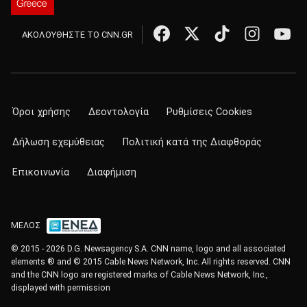
ΑΚΟΛΟΥΘΗΣΤΕ ΤΟ CNN.GR
Όροι χρήσης
Δεοντολογία
Ρυθμίσεις Cookies
Δήλωση εχεμύθειας
Πολιτική κατά της Διαφθοράς
Επικοινωνία
Διαφήμιση
ΜΕΛΟΣ
© 2015 - 2026 D.G. Newsagency S.A. CNN name, logo and all associated
elements ® and © 2015 Cable News Network, Inc. All rights reserved. CNN
and the CNN logo are registered marks of Cable News Network, Inc.,
displayed with permission