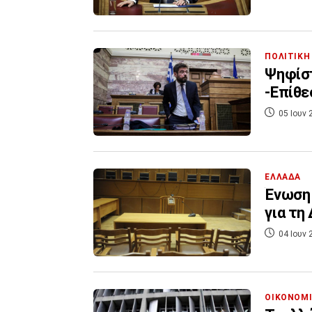
ΠΟΛΙΤΙΚΗ
Ψηφίστ
-Επίθε
05 Ιουν 
ΕΛΛΑΔΑ
Ένωση 
για τη
04 Ιουν 
ΟΙΚΟΝΟΜ