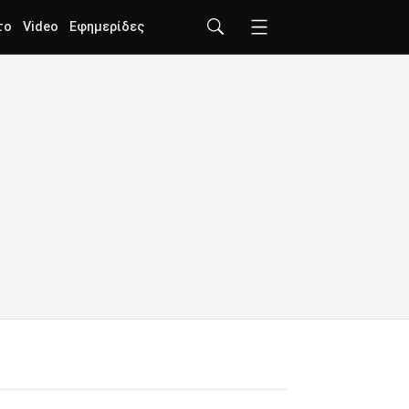
το
Video
Εφημερίδες