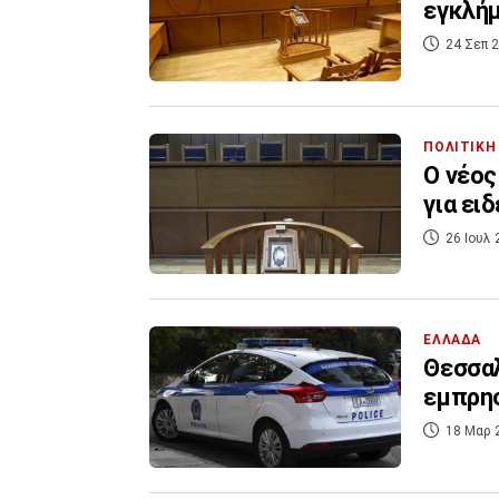
εγκλήμ
24 Σεπ 2
ΠΟΛΙΤΙΚΗ
Ο νέος
για ει
26 Ιουλ 
ΕΛΛΑΔΑ
Θεσσαλ
εμπρη
18 Μαρ 