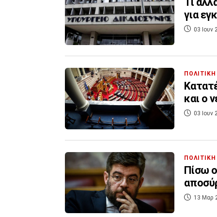
Τι αλλ
για εγ
03 Ιουν 
ΠΟΛΙΤΙΚΗ
Κατατέ
και ο 
03 Ιουν 
ΠΟΛΙΤΙΚΗ
Πίσω ο
αποσύρ
13 Μαρ 