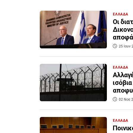
ΕΛΛΑΔΑ
Οι δια
Δικονο
αποφά
25 Ιουν 
ΕΛΛΑΔΑ
Αλλαγέ
ισόβια 
αποφυ
02 Νοε 2
ΕΛΛΑΔΑ
Ποινικ