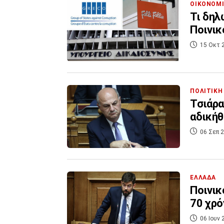
ΟΙΚΟΝΟΜ
Τι δηλ
Ποινικό
15 Οκτ 
ΠΟΛΙΤΙΚΗ
Τσιάρα
αδική
06 Σεπ 2
ΕΛΛΑΔΑ
Ποινικ
70 χρό
06 Ιουν 