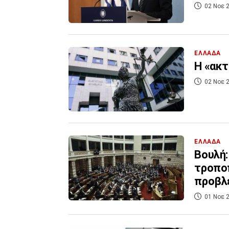
02 Νοε 2
ΕΛΛΑΔΑ
Η «ακτ
02 Νοε 2
ΕΛΛΑΔΑ
Βουλή:
τροποπ
προβλ
01 Νοε 2