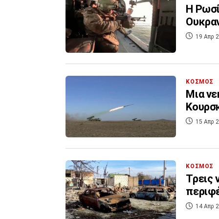
Η Ρωσί
Ουκραν
19 Απρ 2
ΚΟΣΜΟΣ
Μια νε
Κουρσκ
15 Απρ 2
ΚΟΣΜΟΣ
Τρεις 
περιφέ
14 Απρ 2