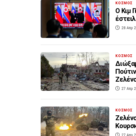
ΚΟΣΜΟΣ
Ο Κιμ 
έστειλ
28 Απρ 2
ΚΟΣΜΟΣ
Διώξαμ
Πούτιν
Ζελέν
27 Απρ 2
ΚΟΣΜΟΣ
Ζελένσ
Κουρσκ
27 Απρ 2