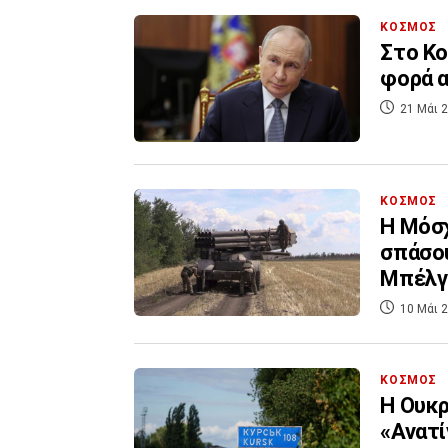
ΚΟΣΜΟΣ
Στο Κο
φορά α
21 Μάι 2
ΚΟΣΜΟΣ
Η Μόσχ
σπάσου
Μπέλγ
10 Μάι 2
ΚΟΣΜΟΣ
Η Ουκρ
«Ανατί