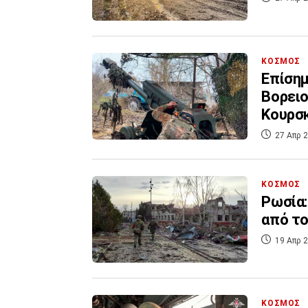
ΚΟΣΜΟΣ
Επίσημ
Βορει
Κουρσ
27 Απρ 2
ΚΟΣΜΟΣ
Ρωσία:
από το
19 Απρ 2
ΚΟΣΜΟΣ