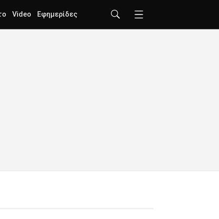
το
Video
Εφημερίδες