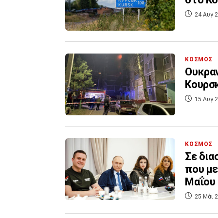
24 Αυγ 2
ΚΟΣΜΟΣ
Ουκραν
Κουρσκ
15 Αυγ 2
ΚΟΣΜΟΣ
Σε διασταυρο
που με
Μαΐου
25 Μάι 2