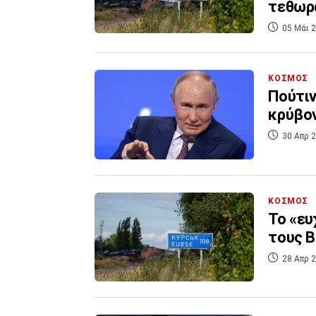
τεθωρ
05 Μάι 2
ΚΟΣΜΟΣ
Πούτιν
κρύβον
30 Απρ 2
ΚΟΣΜΟΣ
Το «ευ
τους Β
28 Απρ 2