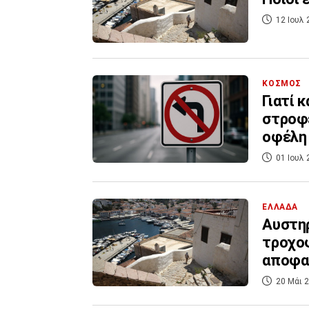
12 Ιουλ 
ΚΟΣΜΟΣ
Γιατί 
στροφέ
οφέλη
01 Ιουλ 
ΕΛΛΑΔΑ
Αυστηρ
τροχοφ
αποφα
20 Μάι 2