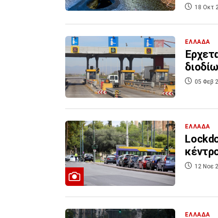
18 Οκτ 
ΕΛΛΑΔΑ
Έρχετα
διοδί
05 Φεβ 2
ΕΛΛΑΔΑ
Lockdo
κέντρο
12 Νοε 2
ΕΛΛΑΔΑ