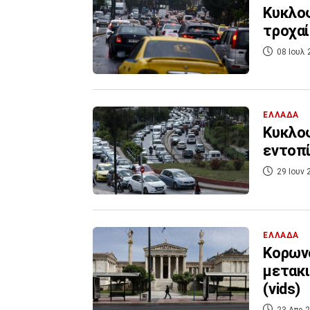
Κυκλοφ
τροχα
08 Ιουλ 
ΕΛΛΑΔΑ
Κυκλοφ
εντοπί
29 Ιουν 
ΕΛΛΑΔΑ
Κορωνο
μετακι
(vids)
23 Απρ 2