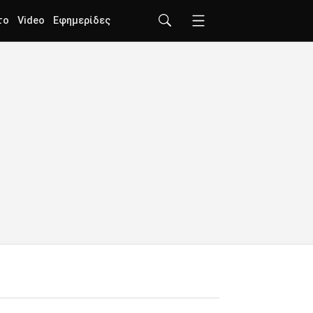
το
Video
Εφημερίδες