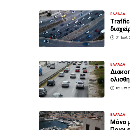
ΕΛΛΑΔΑ
Traffi
διαχεί
21 Ιουλ 
ΕΛΛΑΔΑ
Διακο
ολισθ
02 Σεπ 2
ΕΛΛΑΔΑ
Μόνο μ
Ποιοι 