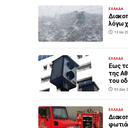
ΕΛΛΑΔΑ
Διακο
λόγω 
13 Ιαν 2
ΕΛΛΑΔΑ
Έως το
της Αθ
του οδ
03 Δεκ 2
ΕΛΛΑΔΑ
Διακοπ
φωτιά