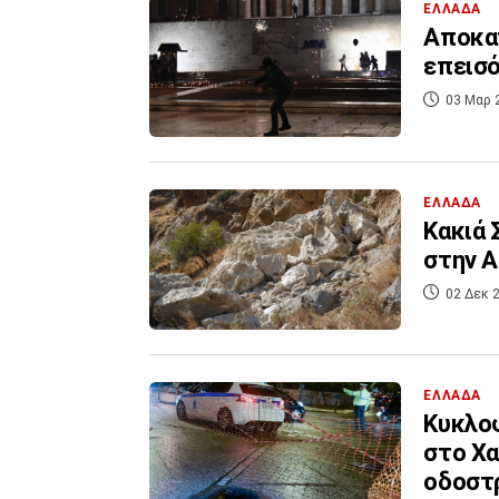
ΕΛΛΑΔΑ
Αποκατ
επεισό
03 Μαρ 
ΕΛΛΑΔΑ
Κακιά 
στην Α
02 Δεκ 2
ΕΛΛΑΔΑ
Κυκλοφ
στο Χα
οδοστ