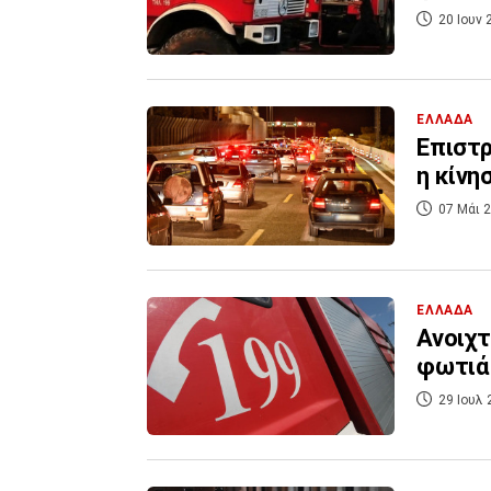
20 Ιουν 
ΕΛΛΑΔΑ
Επιστ
η κίνη
07 Μάι 2
ΕΛΛΑΔΑ
Ανοιχτ
φωτιά
29 Ιουλ 