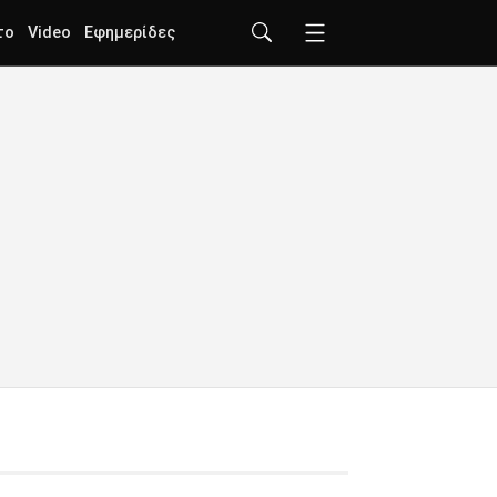
το
Video
Εφημερίδες