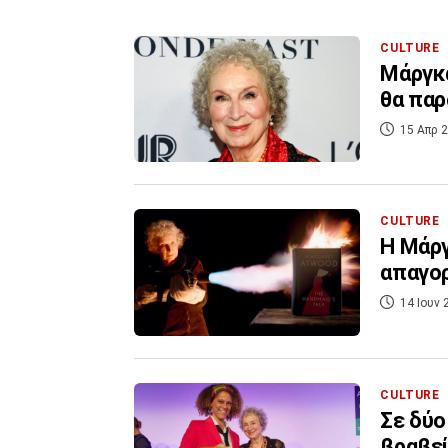
CULTURE
Μάργκα
θα παρ
15 Απρ 2
CULTURE
H Μάργ
απαγορ
14 Ιουν 
CULTURE
Σε δύο
βραβεί