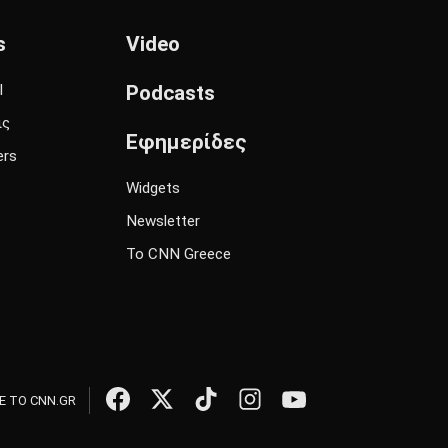
s
Video
l
Podcasts
ις
Εφημερίδες
ers
Widgets
Newsletter
Το CNN Greece
 ΤΟ CNN.GR