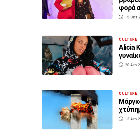
φορά σ
15 Οκτ 
CULTURE
Alicia 
γυναίκ
20 Απρ 2
CULTURE
Μάργκα
χτύπη
13 Απρ 2