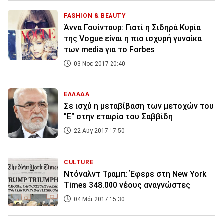
FASHION & BEAUTY
Άννα Γουίντουρ: Γιατί η Σιδηρά Κυρία
της Vogue είναι η πιο ισχυρή γυναίκα
των media για το Forbes
03 Νοε 2017 20:40
ΕΛΛΑΔΑ
Σε ισχύ η μεταβίβαση των μετοχών του
"Ε" στην εταιρία του Σαββίδη
22 Αυγ 2017 17:50
CULTURE
Ντόναλντ Τραμπ: Έφερε στη Νew York
Times 348.000 νέους αναγνώστες
04 Μάι 2017 15:30