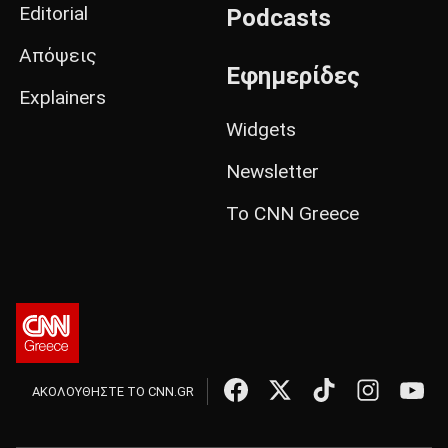
Editorial
Podcasts
Απόψεις
Εφημερίδες
Explainers
Widgets
Newsletter
Το CNN Greece
ΑΚΟΛΟΥΘΗΣΤΕ ΤΟ CNN.GR