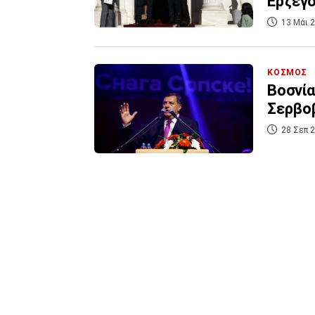
Ερζεγο
13 Μάι 2
ΚΟΣΜΟΣ
Βοσνία
Σερβο
28 Σεπ 2