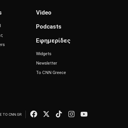
s
Video
l
Podcasts
ις
Εφημερίδες
ers
Widgets
Newsletter
Το CNN Greece
 ΤΟ CNN.GR