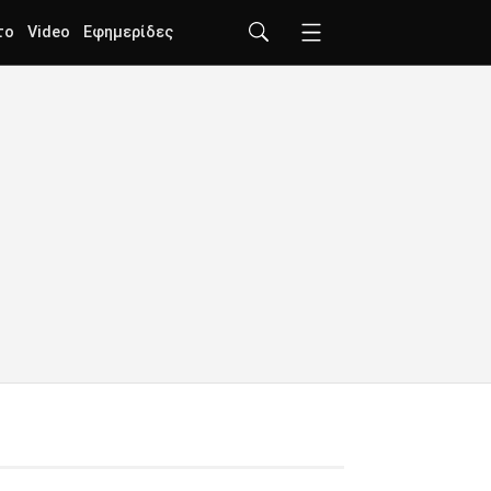
το
Video
Εφημερίδες