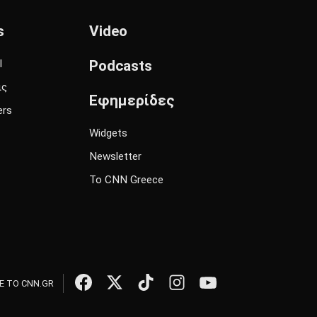
s
Video
l
Podcasts
ις
Εφημερίδες
ers
Widgets
Newsletter
Το CNN Greece
 ΤΟ CNN.GR