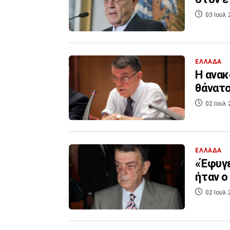
03 Ιουλ 
ΕΛΛΑΔΑ
Η ανακ
θάνατο
02 Ιουλ 
ΕΛΛΑΔΑ
«Έφυγε»
ήταν ο
02 Ιουλ 