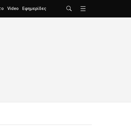
το
Video
Εφημερίδες