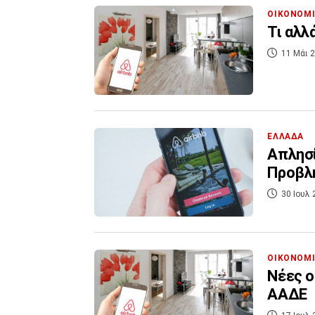
ΟΙΚΟΝΟΜ
Τι αλλ
11 Μάι 2
ΕΛΛΑΔΑ
Απλησί
Προβλη
30 Ιουλ 
ΟΙΚΟΝΟΜ
Νέες ο
ΑΑΔΕ