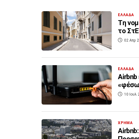
ΕΛΛΑΔΑ
Tη νομ
το ΣτΕ
02 Απρ 2
ΕΛΛΑΔΑ
Airbnb
«φέσωσ
10 Ιουλ 
ΧΡΗΜΑ
Airbnb
Προσο