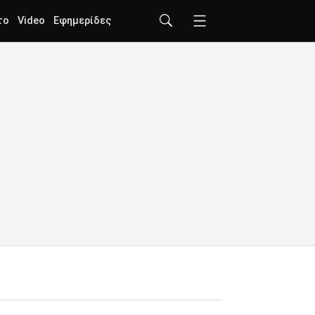
το
Video
Εφημερίδες