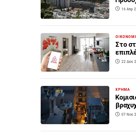
16 Απρ 2
ΟΙΚΟΝΟΜ
Στο στ
επιπλέ
22 Δεκ 2
ΧΡΗΜΑ
Κομισι
βραχυχ
07 Νοε 2