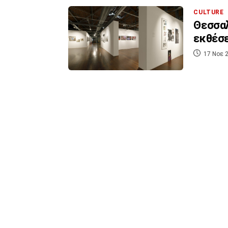
CULTURE
Θεσσαλ
εκθέσ
17 Νοε 2