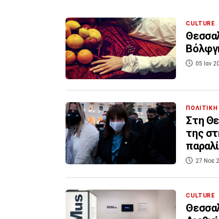
CULTURE
Θεσσαλ
Βόλφγ
05 Ιαν 2
ΠΟΛΙΤΙΚΗ
Στη Θε
της στ
παραλ
27 Νοε 2
CULTURE
Θεσσαλ