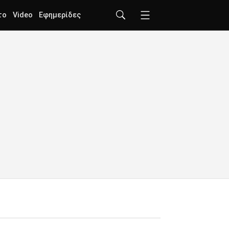
το
Video
Εφημερίδες