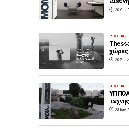
Διεθνή
20 Οκτ 
CULTURE
Thessa
χώρες
20 Σεπ 2
CULTURE
ΥΠΠΟΑ:
τέχνη
28 Ιουν 