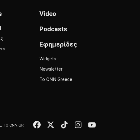
s
Video
l
Podcasts
ις
Εφημερίδες
ers
Widgets
Newsletter
Το CNN Greece
 ΤΟ CNN.GR