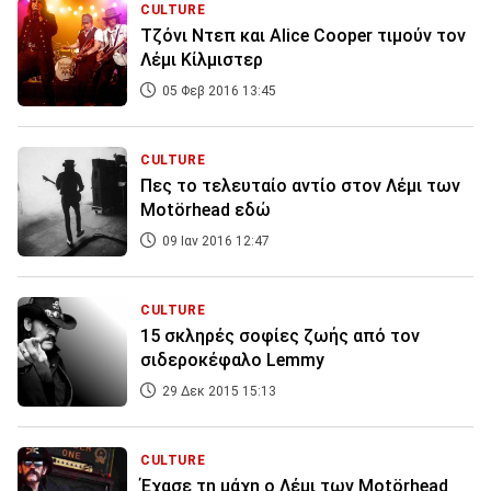
CULTURE
Τζόνι Ντεπ και Alice Cooper τιμούν τον
Λέμι Κίλμιστερ
05 Φεβ 2016 13:45
CULTURE
Πες το τελευταίο αντίο στον Λέμι των
Motörhead εδώ
09 Ιαν 2016 12:47
CULTURE
15 σκληρές σοφίες ζωής από τον
σιδεροκέφαλο Lemmy
29 Δεκ 2015 15:13
CULTURE
Έχασε τη μάχη ο Λέμι των Motörhead