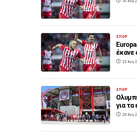
30 Αυγ 2
ΣΠΟΡ
Europa
έκανε 
23 Αυγ 2
ΣΠΟΡ
Ολυμπι
για τα
20 Αυγ 2