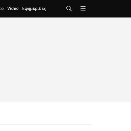
το
Video
Εφημερίδες