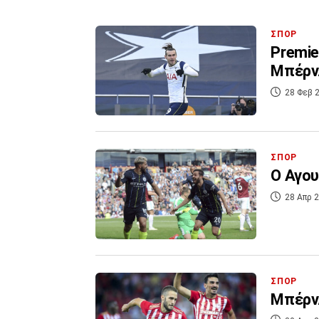
ΣΠΟΡ
Premie
Μπέρνλ
28 Φεβ 2
ΣΠΟΡ
O Αγου
28 Απρ 2
ΣΠΟΡ
Μπέρνλ