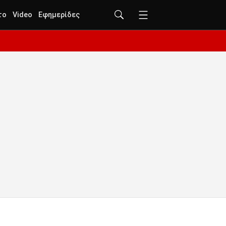
το
Video
Εφημερίδες