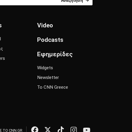
Αναζήτηση
s
Video
l
Podcasts
ις
Εφημερίδες
ers
Widgets
Newsletter
Το CNN Greece
 ΤΟ CNN.GR