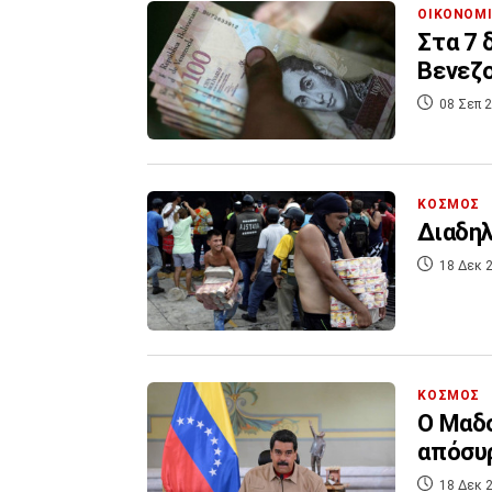
ΟΙΚΟΝΟΜ
Στα 7 
Βενεζ
08 Σεπ 2
ΚΟΣΜΟΣ
Διαδηλ
18 Δεκ 2
ΚΟΣΜΟΣ
Ο Μαδο
απόσυ
18 Δεκ 2