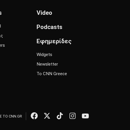
s
Video
l
Podcasts
ις
Εφημερίδες
ers
Widgets
Newsletter
Το CNN Greece
 ΤΟ CNN.GR