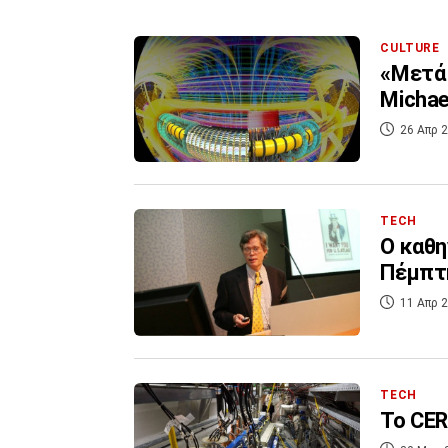
CULTURE
«Μετά 
Michae
26 Απρ 2
TECH
Ο καθη
Πέμπτη
11 Απρ 2
TECH
Το CER