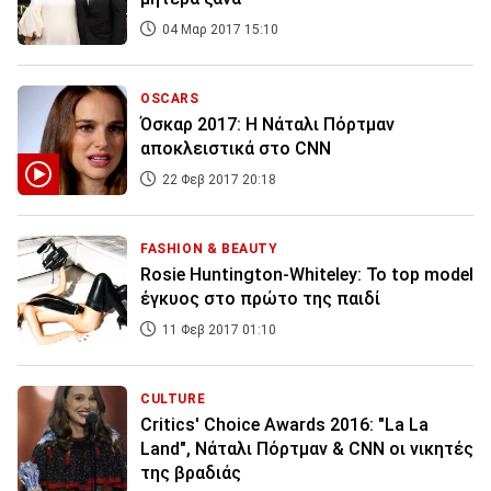
04 Μαρ 2017 15:10
OSCARS
Όσκαρ 2017: Η Νάταλι Πόρτμαν
αποκλειστικά στο CNN
22 Φεβ 2017 20:18
FASHION & BEAUTY
Rosie Huntington-Whiteley: Το top model
έγκυος στο πρώτο της παιδί
11 Φεβ 2017 01:10
CULTURE
Critics' Choice Awards 2016: "La La
Land", Nάταλι Πόρτμαν & CNN οι νικητές
της βραδιάς