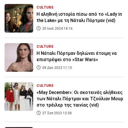
CULTURE
Η αληθινή ιστορία πίσω από το «Lady in
the Lake» με τη Νάταλι Πόρτμαν (vid)
20 Ιουλ 2024 18:16
CULTURE
Η Νάταλι Πόρτμαν δηλώνει έτοιμη να
επιστρέψει στο «Star Wars»
08 Δεκ 2023 11:15
CULTURE
«May December»: Οι σκοτεινές αλήθειες
των Νάταλι Πόρτμαν και Τζούλιαν Μουρ
στο τρέιλερ της ταινίας (vid)
27 Σεπ 2023 12:58