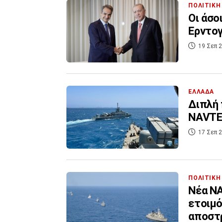
ΠΟΛΙΤΙΚΗ
Οι άσο
Ερντογ
19 Σεπ 2
ΕΛΛΑΔΑ
Διπλή 
NAVTEX
17 Σεπ 2
ΠΟΛΙΤΙΚΗ
Νέα NA
ετοιμό
αποστρ