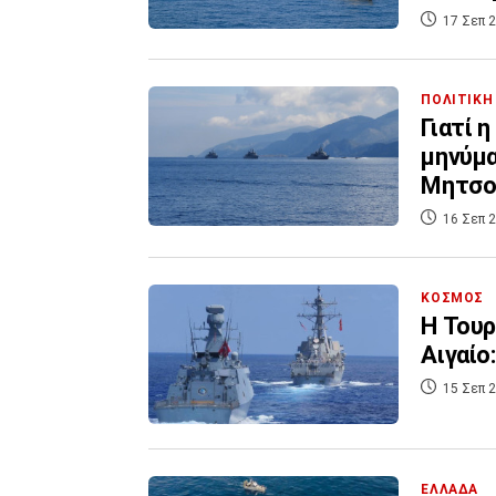
17 Σεπ 2
ΠΟΛΙΤΙΚΗ
Γιατί 
μηνύμα
Μητσοτ
16 Σεπ 2
ΚΟΣΜΟΣ
Η Τουρ
Αιγαίο
15 Σεπ 2
ΕΛΛΑΔΑ