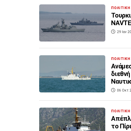
ΠΟΛΙΤΙΚΗ
Τουρκι
NAVTEX
29 Ιαν 2
ΠΟΛΙΤΙΚΗ
Ανάμεσ
διεθνή
Ναυτι
06 Οκτ 
ΠΟΛΙΤΙΚΗ
Απέπλε
το Πίρ