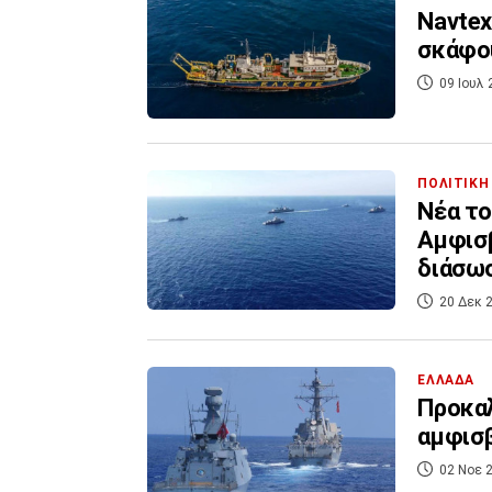
Navtex
σκάφου
09 Ιουλ 
ΠΟΛΙΤΙΚΗ
Νέα το
Αμφισβ
διάσω
20 Δεκ 2
ΕΛΛΑΔΑ
Προκαλ
αμφισβ
02 Νοε 2