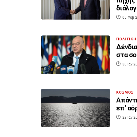
πήχης 
διάλογ
05 Φεβ 2
ΠΟΛΙΤΙΚΗ
Δένδια
στα σο
30 Ιαν 2
ΚΟΣΜΟΣ
Απάντη
επ’ αό
29 Ιαν 2