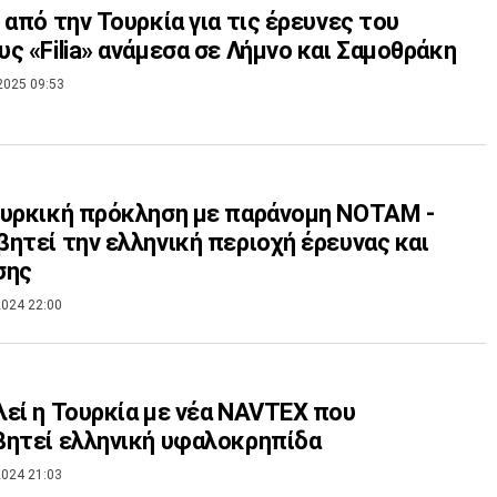
 από την Τουρκία για τις έρευνες του
ς «Filia» ανάμεσα σε Λήμνο και Σαμοθράκη
2025 09:53
υρκική πρόκληση με παράνομη ΝΟΤΑΜ -
ητεί την ελληνική περιοχή έρευνας και
σης
024 22:00
εί η Τουρκία με νέα NAVTEX που
ητεί ελληνική υφαλοκρηπίδα
024 21:03