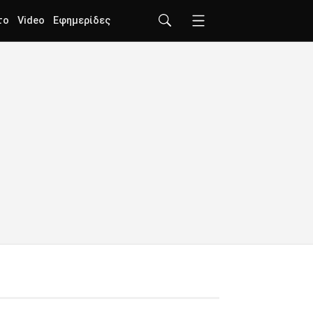
το
Video
Εφημερίδες