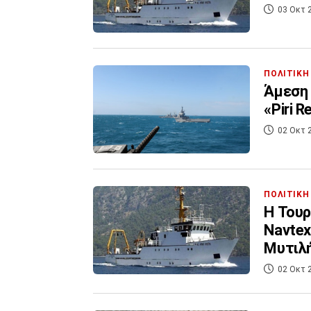
03 Οκτ 
ΠΟΛΙΤΙΚΗ
Άμεση 
«Piri 
02 Οκτ 
ΠΟΛΙΤΙΚΗ
Η Τουρκ
Navtex
Μυτιλ
02 Οκτ 