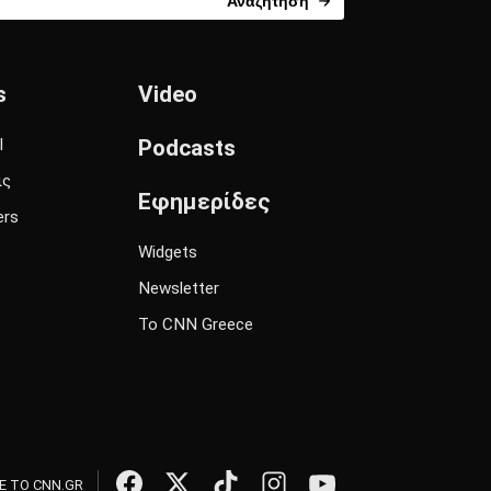
Αναζήτηση
s
Video
l
Podcasts
ις
Εφημερίδες
ers
Widgets
Newsletter
Το CNN Greece
 ΤΟ CNN.GR