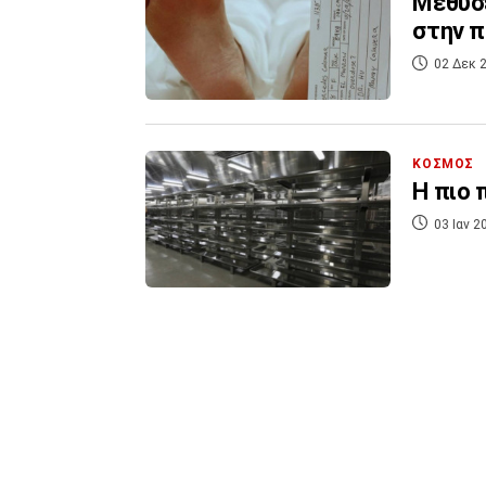
Μέθυσε
στην 
02 Δεκ 2
ΚΟΣΜΟΣ
Η πιο 
03 Ιαν 2