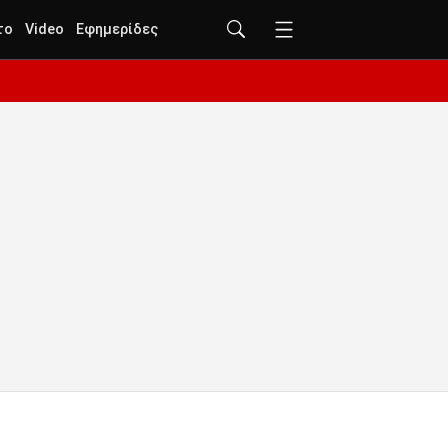
το
Video
Εφημερίδες