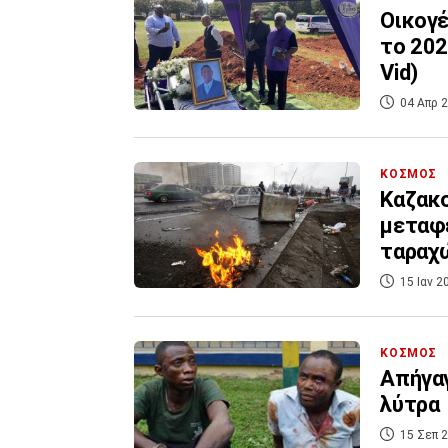
Οικογέ
το 202
Vid)
04 Απρ 2
ΚΟΣΜΟΣ
Καζακσ
μεταφέ
ταραχ
15 Ιαν 2
ΚΟΣΜΟΣ
Απήγα
λύτρα
15 Σεπ 2