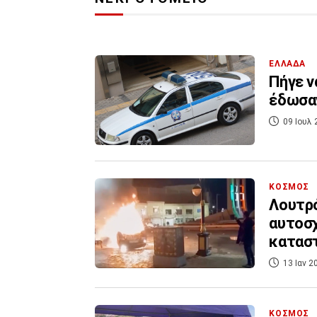
ΕΛΛΑΔΑ
Πήγε ν
έδωσαν
09 Ιουλ 
ΚΟΣΜΟΣ
Λουτρό
αυτοσχ
καταστ
13 Ιαν 2
ΚΟΣΜΟΣ