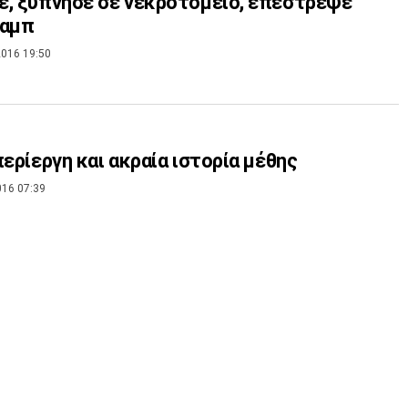
, ξύπνησε σε νεκροτομείο, επέστρεψε
παμπ
016 19:50
περίεργη και ακραία ιστορία μέθης
016 07:39