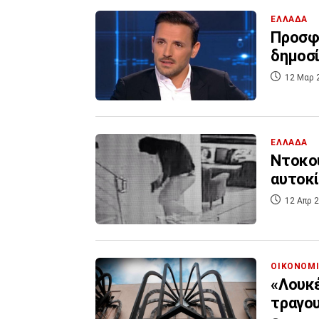
ΕΛΛΑΔΑ
Προσφυ
δημοσ
12 Μαρ 
ΕΛΛΑΔΑ
Ντοκου
αυτοκί
12 Απρ 2
ΟΙΚΟΝΟΜ
«Λουκέ
τραγου