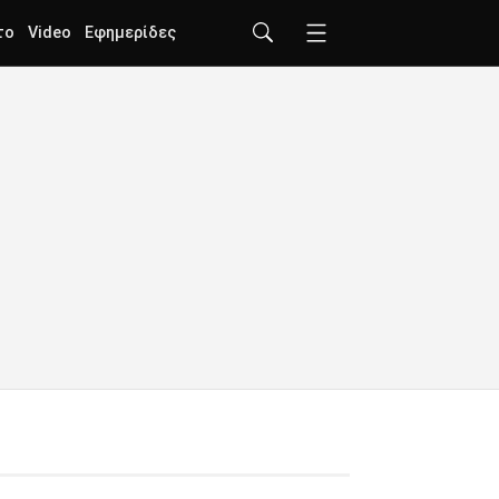
το
Video
Εφημερίδες