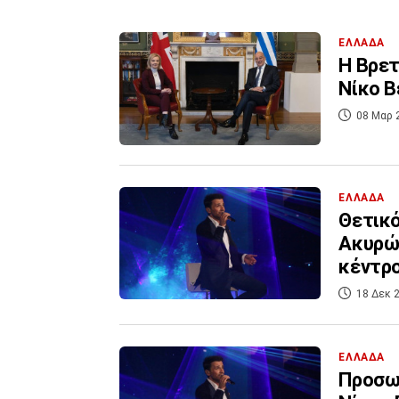
ΕΛΛΑΔΑ
Η Βρετ
Νίκο Β
08 Μαρ 
ΕΛΛΑΔΑ
Θετικό
Ακυρώθ
κέντρ
18 Δεκ 2
ΕΛΛΑΔΑ
Προσωρ