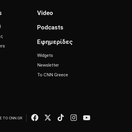
s
Video
l
Podcasts
ις
Εφημερίδες
ers
Widgets
Newsletter
Το CNN Greece
 ΤΟ CNN.GR