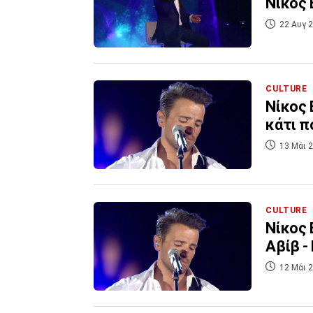
Νίκος 
22 Αυγ 2
CULTURE
Νίκος 
κάτι π
13 Μάι 2
CULTURE
Νίκος 
Αβίβ -
12 Μάι 2