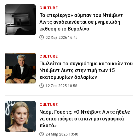
CULTURE
Το «περίεργο» σύμπαν του Ντέιβιντ
Λιντς αναδεικνύεται σε μνημειώδη
έκθεση στο Βερολίνο
02 Φεβ 2026 16:45
CULTURE
Πωλείται το συγκρότημα κατοικιών του
Ντέιβιντ Λιντς στην τιμή των 15
εκατομμυρίων δολαρίων
12 Σεπ 2025 10:58
CULTURE
Ναόμι Γουότς: «Ο Ντέιβιντ Λιντς ήθελε
να επιστρέψει στα κινηματογραφικά
πλατό»
24 Μαρ 2025 13:40