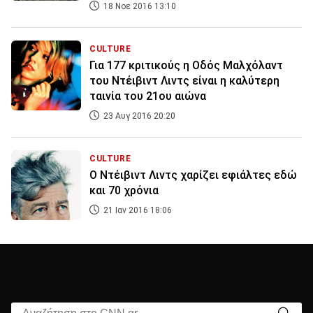
18 Νοε 2016 13:10
CULTURE
Για 177 κριτικούς η Oδός Μαλχόλαντ
του Ντέιβιντ Λιντς είναι η καλύτερη
ταινία του 21oυ αιώνα
23 Αυγ 2016 20:20
CULTURE
Ο Ντέιβιντ Λιντς χαρίζει εφιάλτες εδώ
και 70 χρόνια
21 Ιαν 2016 18:06
Αναζήτηση στο CNN.gr