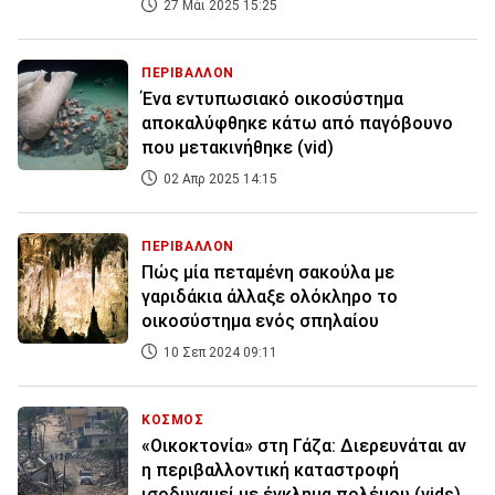
27 Μάι 2025 15:25
ΠΕΡΙΒΑΛΛΟΝ
Ένα εντυπωσιακό οικοσύστημα
αποκαλύφθηκε κάτω από παγόβουνο
που μετακινήθηκε (vid)
02 Απρ 2025 14:15
ΠΕΡΙΒΑΛΛΟΝ
Πώς μία πεταμένη σακούλα με
γαριδάκια άλλαξε ολόκληρο το
οικοσύστημα ενός σπηλαίου
10 Σεπ 2024 09:11
ΚΟΣΜΟΣ
«Οικοκτονία» στη Γάζα: Διερευνάται αν
η περιβαλλοντική καταστροφή
ισοδυναμεί με έγκλημα πολέμου (vids)