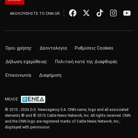
ΑΚΟΛΟΥΘΗΣΤΕ ΤΟ CNN.GR
Όροι χρήσης
Δεοντολογία
Ρυθμίσεις Cookies
Δήλωση εχεμύθειας
Πολιτική κατά της Διαφθοράς
Επικοινωνία
Διαφήμιση
ΜΕΛΟΣ
© 2015 - 2026 D.G. Newsagency S.A. CNN name, logo and all associated
elements ® and © 2015 Cable News Network, Inc. All rights reserved. CNN
and the CNN logo are registered marks of Cable News Network, Inc.,
displayed with permission