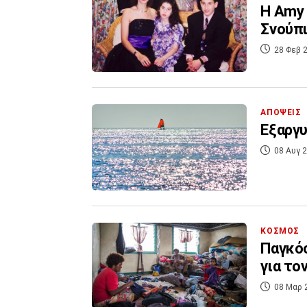
Η Αmy 
Σνούπ
28 Φεβ 2
ΑΠΟΨΕΙΣ
Εξαργυ
08 Αυγ 2
ΚΟΣΜΟΣ
Παγκόσ
για το
08 Μαρ 