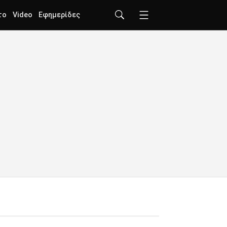
το
Video
Εφημερίδες