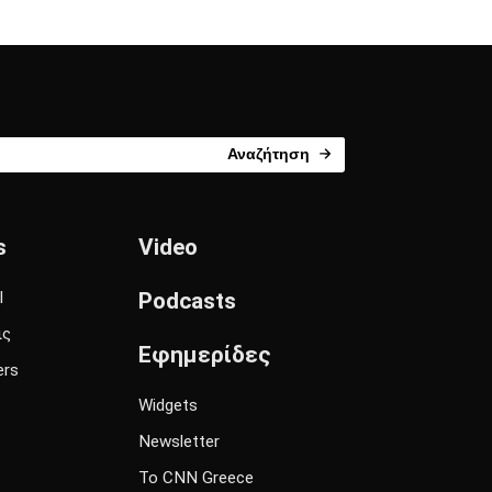
Αναζήτηση
s
Video
l
Podcasts
ις
Εφημερίδες
ers
Widgets
Newsletter
Το CNN Greece