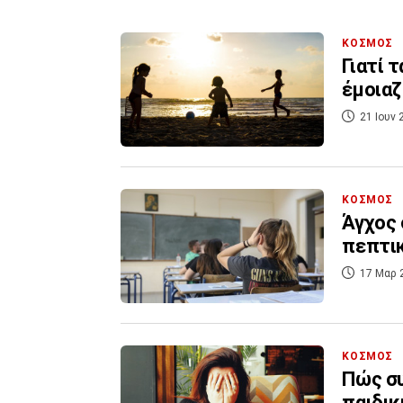
ΚΟΣΜΟΣ
Γιατί 
έμοιαζ
21 Ιουν 
ΚΟΣΜΟΣ
Άγχος 
πεπτι
17 Μαρ 
ΚΟΣΜΟΣ
Πώς συ
παιδικ