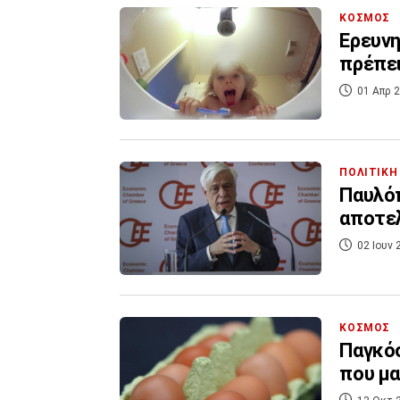
ΚΟΣΜΟΣ
Ερευνη
πρέπει
01 Απρ 2
ΠΟΛΙΤΙΚΗ
Παυλόπ
αποτε
02 Ιουν 
ΚΟΣΜΟΣ
Παγκόσ
που μα