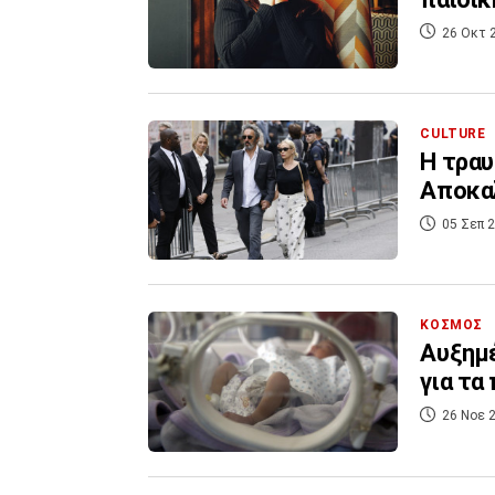
26 Οκτ 
CULTURE
Η τραυ
Αποκα
05 Σεπ 2
ΚΟΣΜΟΣ
Αυξημέ
για τα
26 Νοε 2