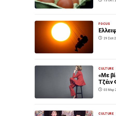
13 Οκτ 
FOCUS
Έλλειψ
29 Σεπ 2
CULTURE
«Με βί
Τζέιν 
03 Μαρ 
CULTURE