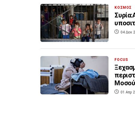
ΚΟΣΜΟΣ
Συρία:
υποσιτ
04 Δεκ 2
FOCUS
Ξεχασμένες Κρί
περιστ
Μοσού
01 Απρ 2