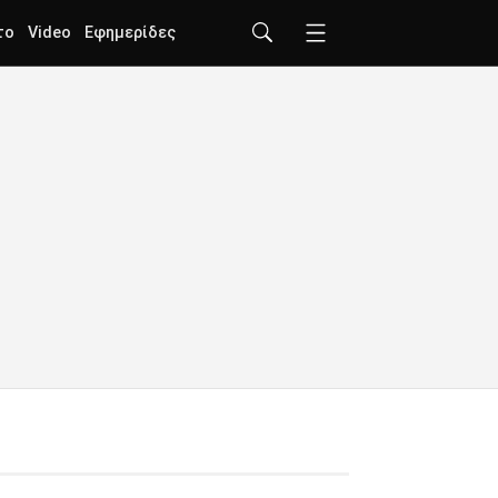
το
Video
Εφημερίδες