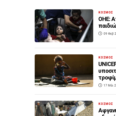
ΚΟΣΜΟΣ
ΟΗΕ: Α
παιδιώ
09 Φεβ 2
ΚΟΣΜΟΣ
UNICEF
υποσιτ
τροφί
17 Μάι 2
ΚΟΣΜΟΣ
Αφγανι