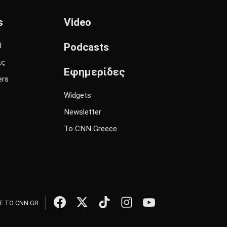
s
Video
l
Podcasts
ις
Εφημερίδες
ers
Widgets
Newsletter
Το CNN Greece
 ΤΟ CNN.GR