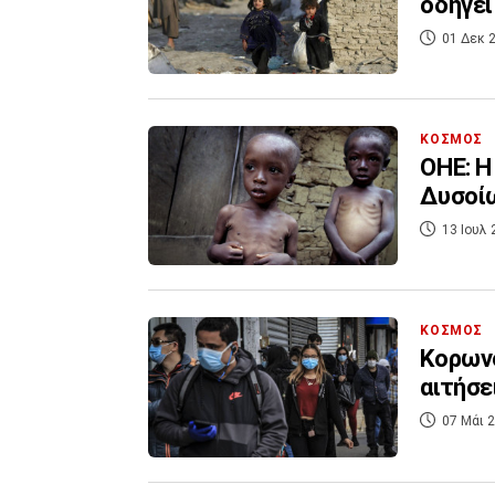
οδηγεί
01 Δεκ 2
ΚΟΣΜΟΣ
ΟΗΕ: Η
Δυσοίω
13 Ιουλ 
ΚΟΣΜΟΣ
Κορωνο
αιτήσε
07 Μάι 2