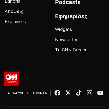
Editorial
Podcasts
Απόψεις
Εφημερίδες
Explainers
Widgets
Newsletter
Το CNN Greece
ΑΚΟΛΟΥΘΗΣΤΕ ΤΟ CNN.GR