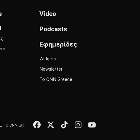
s
Video
l
Podcasts
ις
Εφημερίδες
ers
Widgets
Newsletter
Το CNN Greece
 ΤΟ CNN.GR