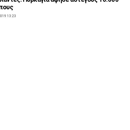
πους
019 13:23