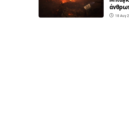
άνθρω
18 Αυγ 2