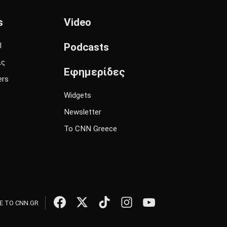
s
Video
l
Podcasts
ις
Εφημερίδες
ers
Widgets
Newsletter
Το CNN Greece
 ΤΟ CNN.GR