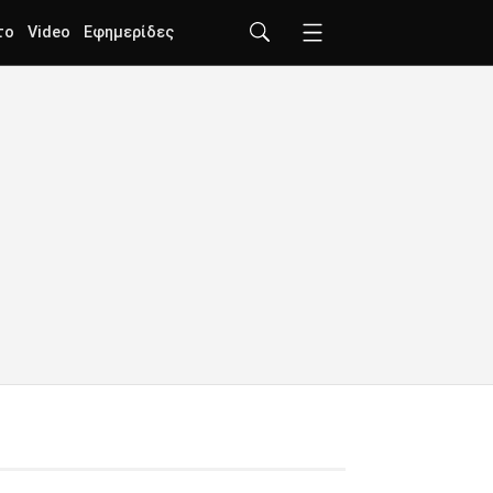
το
Video
Εφημερίδες