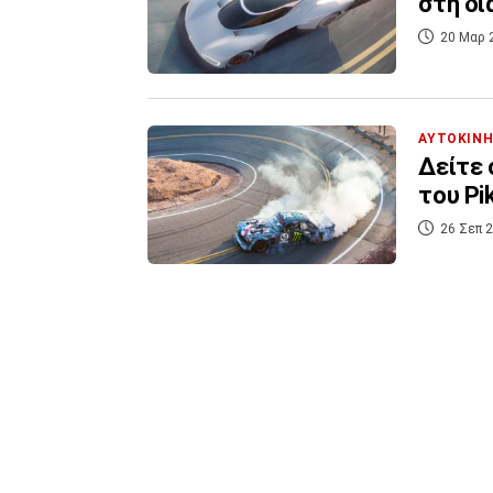
στη δι
20 Μαρ 
ΑΥΤΟΚΙΝ
Δείτε 
του Pi
26 Σεπ 2