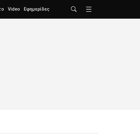
το
Video
Εφημερίδες