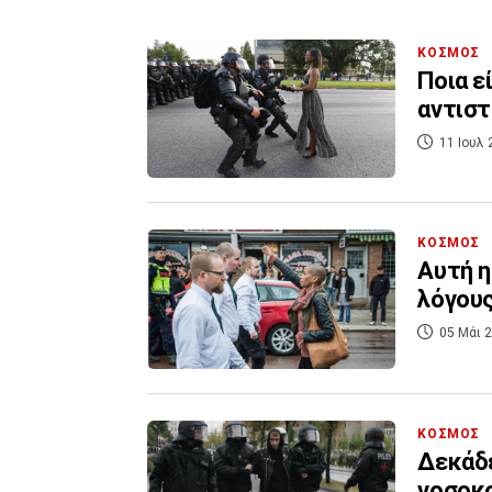
ΚΟΣΜΟΣ
Ποια ε
αντιστ
11 Ιουλ 
ΚΟΣΜΟΣ
Αυτή η
λόγου
05 Μάι 2
ΚΟΣΜΟΣ
Δεκάδε
νοσοκο