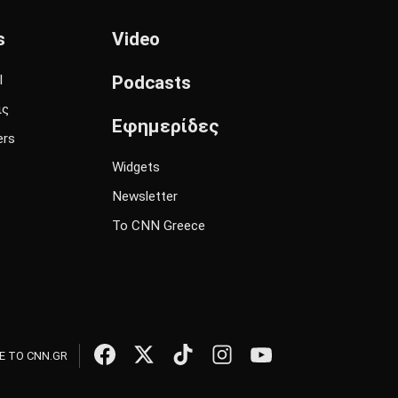
s
Video
l
Podcasts
ις
Εφημερίδες
ers
Widgets
Newsletter
Το CNN Greece
 ΤΟ CNN.GR