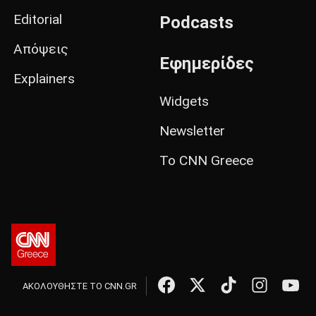
Editorial
Podcasts
Απόψεις
Εφημερίδες
Explainers
Widgets
Newsletter
Το CNN Greece
ΑΚΟΛΟΥΘΗΣΤΕ ΤΟ CNN.GR