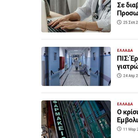
Σε δια
Προσωπ
25 Σεπ 2
ΕΛΛΑΔΑ
ΠΙΣ: Έ
γιατρώ
24 Απρ 2
ΕΛΛΑΔΑ
Ο κρίσ
Εμβολι
11 Μαρ 