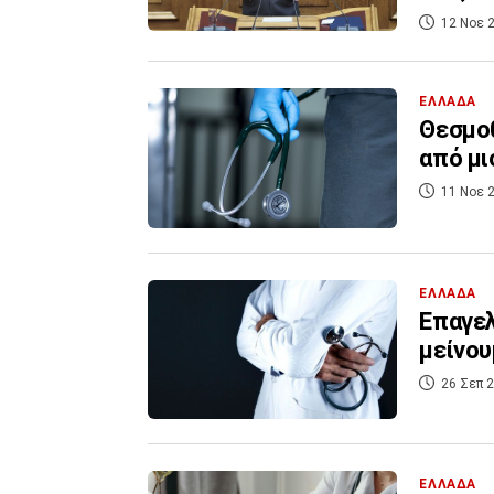
12 Νοε 2
ΕΛΛΑΔΑ
Θεσμοθ
από μι
11 Νοε 2
ΕΛΛΑΔΑ
Επαγελ
μείνου
26 Σεπ 2
ΕΛΛΑΔΑ