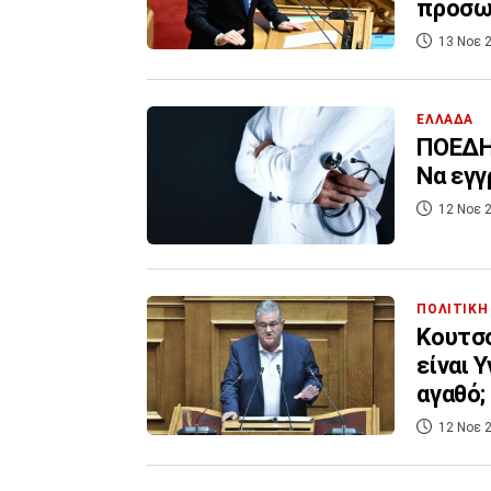
προσωπ
13 Νοε 2
ΕΛΛΑΔΑ
ΠΟΕΔΗΝ
Να εγγ
12 Νοε 2
ΠΟΛΙΤΙΚΗ
Κουτσο
είναι 
αγαθό;
12 Νοε 2