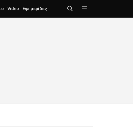
το
Video
Εφημερίδες