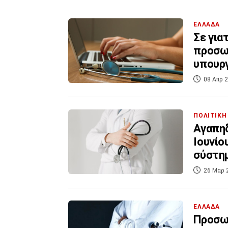
ΕΛΛΑΔΑ
Σε για
προσωπ
υπουργ
08 Απρ 2
ΠΟΛΙΤΙΚΗ
Αγαπηδ
Ιουνίο
σύστη
26 Μαρ 
ΕΛΛΑΔΑ
Προσωπ