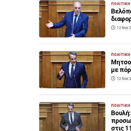
ΠΟΛΙΤΙΚΗ
Βελόπο
διαφορ
12 Νοε 2
ΠΟΛΙΤΙΚΗ
Μητσοτ
με πόρ
12 Νοε 2
ΠΟΛΙΤΙΚΗ
Βουλή:
προσωπ
στις 1