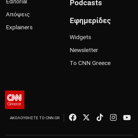
Editorial
Podcasts
Απόψεις
Εφημερίδες
Explainers
Widgets
Newsletter
Το CNN Greece
ΑΚΟΛΟΥΘΗΣΤΕ ΤΟ CNN.GR