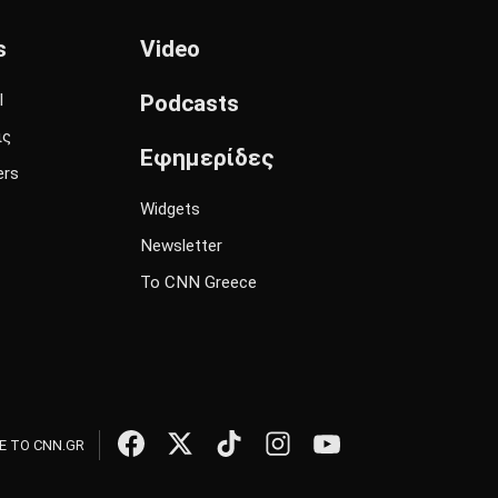
s
Video
l
Podcasts
ις
Εφημερίδες
ers
Widgets
Newsletter
Το CNN Greece
 ΤΟ CNN.GR