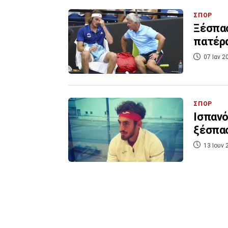
ΣΠΟΡ
Ξέσπασ
πατέρ
07 Ιαν 2
ΣΠΟΡ
Ισπανό
ξέσπασ
13 Ιουν 