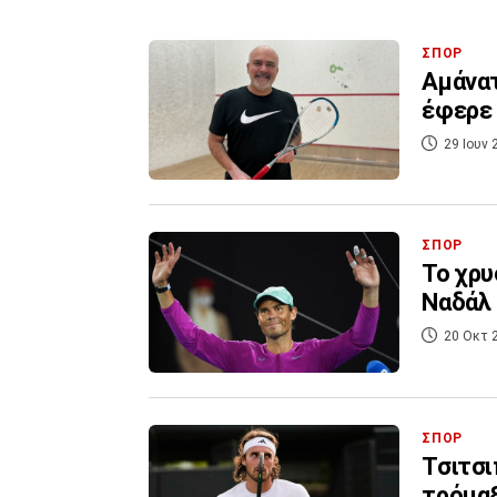
ΣΠΟΡ
Αμάνατ
έφερε 
29 Ιουν 
ΣΠΟΡ
Το χρυ
Ναδάλ 
20 Οκτ 
ΣΠΟΡ
Τσιτσι
τρόμαξ