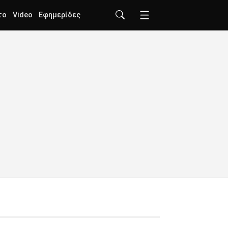
το
Video
Εφημερίδες