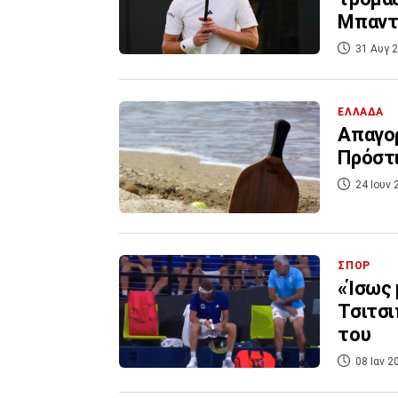
Μπαντό
31 Αυγ 2
ΕΛΛΑΔΑ
Απαγορ
Πρόστι
24 Ιουν 
ΣΠΟΡ
«Ίσως 
Τσιτσι
του
08 Ιαν 2