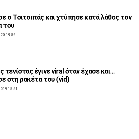
ε ο Τσιτσιπάς και χτύπησε κατά λάθος τον
α του
020 19:56
ς τενίστας έγινε viral όταν έχασε και…
ε στη ρακέτα του (vid)
2019 15:51