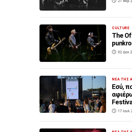
21 Φεβ 2
CULTURE
The Off
punkro
02 Δεκ 2
ΝΕΑ ΤΗΣ 
Εσύ, π
αφιέρω
Festiv
κάμερα
17 Ιουλ 