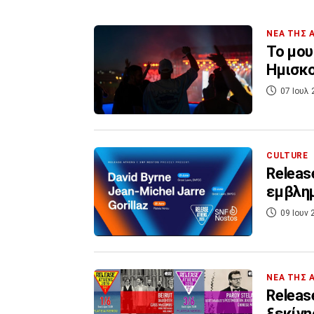
ΝΕΑ ΤΗΣ 
Το μου
Ημισκο
07 Ιουλ 
CULTURE
Releas
εμβλημ
09 Ιουν 
ΝΕΑ ΤΗΣ 
Releas
ξεκίνη