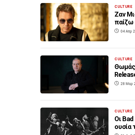
CULTURE
Ζαν Μι
παίζω 
04 Απρ 2
CULTURE
Θωμάς 
Releas
28 Μαρ 
CULTURE
Οι Bad
ουσία 