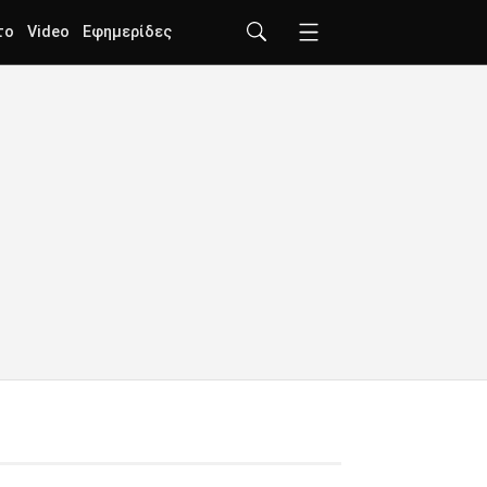
το
Video
Εφημερίδες