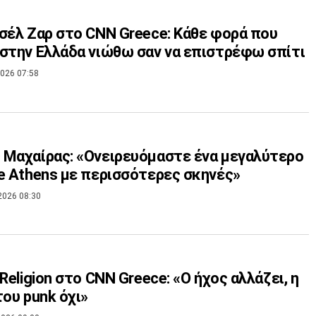
σέλ Ζαρ στο CNN Greece: Κάθε φορά που
στην Ελλάδα νιώθω σαν να επιστρέφω σπίτι
026 07:58
Μαχαίρας: «Ονειρευόμαστε ένα μεγαλύτερο
e Athens με περισσότερες σκηνές»
2026 08:30
 Religion στο CNN Greece: «Ο ήχος αλλάζει, η
του punk όχι»