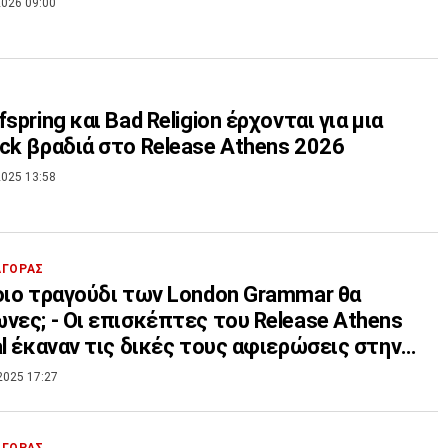
026 09:00
spring και Bad Religion έρχονται για μια
ck βραδιά στο Release Athens 2026
025 13:58
ΑΓΟΡΑΣ
οιο τραγούδι των London Grammar θα
νες; - Οι επισκέπτες του Release Athens
al έκαναν τις δικές τους αφιερώσεις στην
 του opaponline.gr
2025 17:27