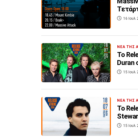
Massiv
Τετάρτ
16 Ιουλ 
ΝΕΑ ΤΗΣ 
Το Rel
Duran 
15 Ιουλ 
ΝΕΑ ΤΗΣ 
Το Rel
Stewar
15 Ιουλ 