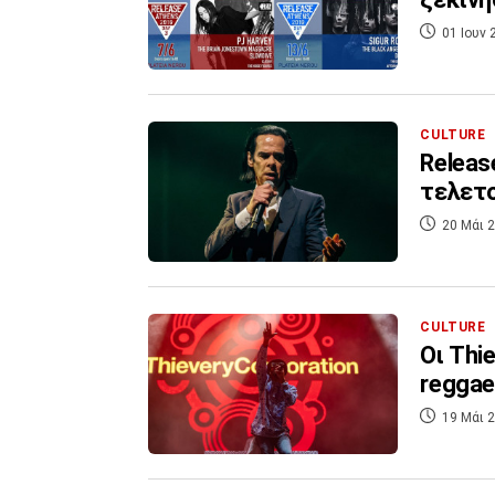
01 Ιουν 
CULTURE
Releas
τελετο
20 Μάι 2
CULTURE
Οι Thi
reggae
19 Μάι 2