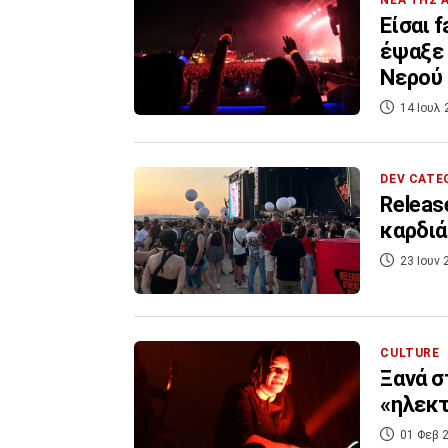
ΝΕΑ ΤΗΣ 
Είσαι 
έψαξε 
Νερού
14 Ιουλ 
DEV CATE
Releas
καρδιά
23 Ιουν 
CULTURE
Ξανά σ
«ηλεκτ
01 Φεβ 2