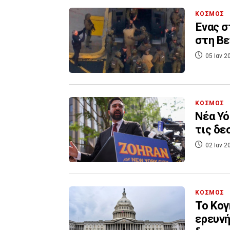
ΚΟΣΜΟΣ
Ένας σ
στη Βε
05 Ιαν 2
ΚΟΣΜΟΣ
Νέα Υό
τις δε
02 Ιαν 2
ΚΟΣΜΟΣ
Το Κογ
ερευνή