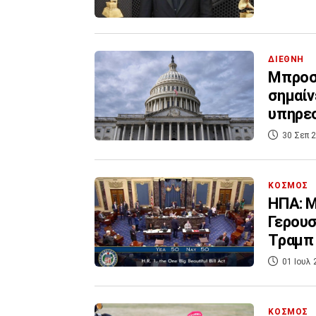
ΔΙΕΘΝΗ
Μπροστ
σημαίν
υπηρε
30 Σεπ 2
ΚΟΣΜΟΣ
ΗΠΑ: Μ
Γερουσ
Τραμπ
01 Ιουλ 
ΚΟΣΜΟΣ