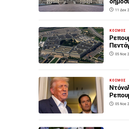
δημοσ
11 Δεκ 2
ΚΟΣΜΟΣ
Ρεπουμ
Πεντάγ
05 Νοε 2
ΚΟΣΜΟΣ
Ντόναλ
Ρεπουμ
05 Νοε 2