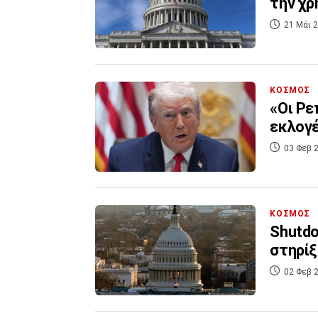
την χρ
21 Μάι 2
ΚΟΣΜΟΣ
«Οι Ρε
εκλογέ
03 Φεβ 2
ΚΟΣΜΟΣ
Shutdo
στηρίξ
02 Φεβ 2