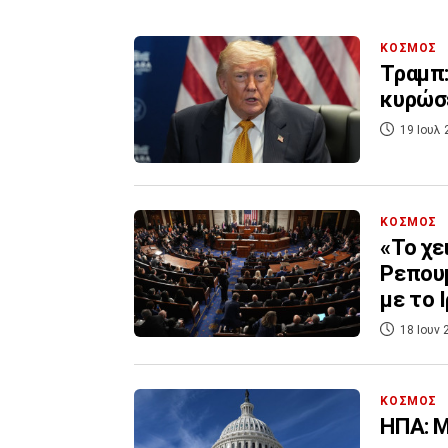
ΚΟΣΜΟΣ
Τραμπ:
κυρώσ
19 Ιουλ 
ΚΟΣΜΟΣ
«Το χε
Ρεπου
με το 
18 Ιουν 
ΚΟΣΜΟΣ
ΗΠΑ: Μ