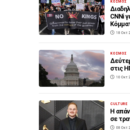
ΚΟΣΜΟΣ
Διαδηλ
CNNi γ
Κόμμα
18 Οκτ 
ΚΟΣΜΟΣ
Δεύτε
στις Η
10 Οκτ 
CULTURE
Η απάν
σε τρα
08 Οκτ 