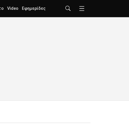
το
Video
Εφημερίδες