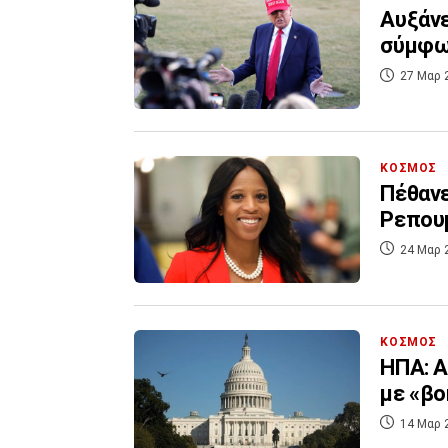
Αυξάνε
σύμφω
27 Μαρ 
ΚΟΣΜΟΣ
Πέθανε
Ρεπου
24 Μαρ 
ΚΟΣΜΟΣ
ΗΠΑ: Α
με «βο
14 Μαρ 