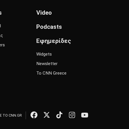
s
Video
l
Podcasts
ις
Εφημερίδες
ers
Widgets
Newsletter
Το CNN Greece
 ΤΟ CNN.GR