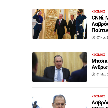
ΚΟΣΜΟΣ
CNNi: 
Λαβρόφ
Πούτι
07 Νοε 2
ΚΟΣΜΟΣ
Μποϊκο
Ανθρωπ
01 Μαρ 
ΚΟΣΜΟΣ
Λαβρόφ