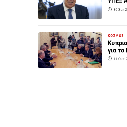
ΥΠΕΞ Α
30 Σεπ 2
ΚΟΣΜΟΣ
Κυπρια
για το
11 Οκτ 