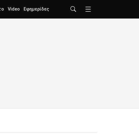
το
Video
Εφημερίδες