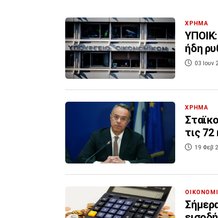
ΧΡΗΜΑ
ΥΠΟΙΚ:
ήδη ρυ
03 Ιουν 
ΧΡΗΜΑ
Σταϊκο
τις 72
19 Φεβ 2
ΟΙΚΟΝΟΜ
Σήμερα
εισοδή