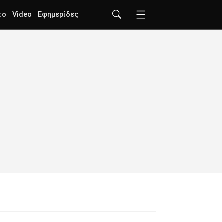
το
Video
Εφημερίδες