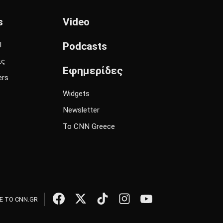
s
Video
l
Podcasts
ις
Εφημερίδες
ers
Widgets
Newsletter
Το CNN Greece
 ΤΟ CNN.GR