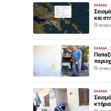
ΕΛΛΑΔΑ
Σεισμό
και στ
09 Σεπ 2
ΕΛΛΑΔΑ
Παπαζά
περιοχ
20 Μάι 2
ΕΛΛΑΔΑ
Σεισμό