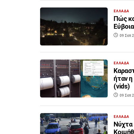
ΕΛΛΑΔΑ
Πώς κα
Εύβοια 
09 Σεπ 2
ΕΛΛΑΔΑ
Καραστ
ήταν η
(vids)
09 Σεπ 2
ΕΛΛΑΔΑ
Νύχτα 
Κοιμήθ