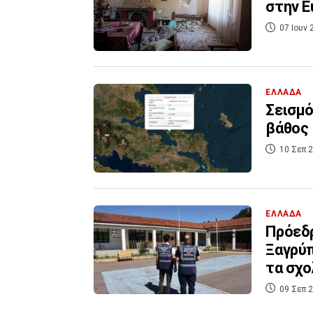
στην Ε
07 Ιουν 
ΕΛΛΑΔΑ
Σεισμό
βάθος
10 Σεπ 2
ΕΛΛΑΔΑ
Πρόεδρ
Ξαγρύπ
τα σχο
09 Σεπ 2