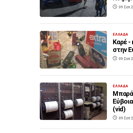
09 Σεπ 2
ΕΛΛΑΔΑ
Καρέ -
στην Ε
09 Σεπ 2
ΕΛΛΑΔΑ
Μπαράζ
Εύβοια
(vid)
09 Σεπ 2