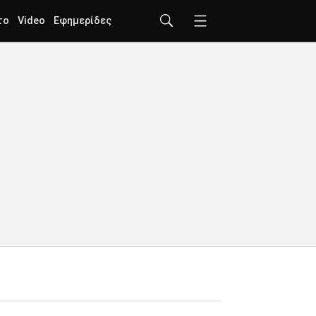
το
Video
Εφημερίδες