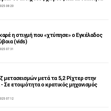
025 08:20
 καρέ η στιγμή που «χτύπησε» ο Εγκέλαδος
ύβοια (vids)
025 07:31
 μετασεισμών μετά τα 5,2 Ρίχτερ στην
 - Σε ετοιμότητα ο κρατικός μηχανισμός
025 07:12