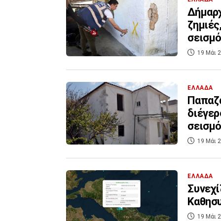
Δήμαρχ
ζημιές
σεισμό
19 Μάι 2
ΕΛΛΑΔΑ
Παπαζά
διέγερ
σεισμ
19 Μάι 2
ΕΛΛΑΔΑ
Συνεχί
Καθησυ
19 Μάι 2