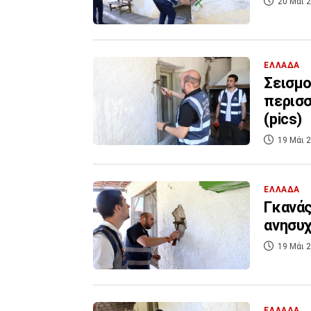
20 Μάι 2
ΕΛΛΑΔΑ
Σεισμο
περισσ
(pics)
19 Μάι 2
ΕΛΛΑΔΑ
Γκανάς
ανησυχ
19 Μάι 2
ΕΛΛΑΔΑ