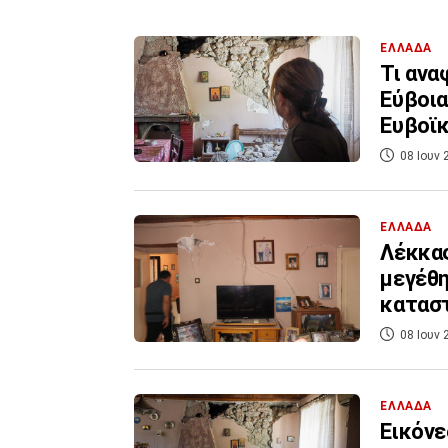
ΕΛΛΑΔΑ
Τι ανα
Εύβοια
Ευβοϊ
08 Ιουν 
ΕΛΛΑΔΑ
Λέκκας
μεγέθη
κατασ
08 Ιουν 
ΕΛΛΑΔΑ
Εικόνε