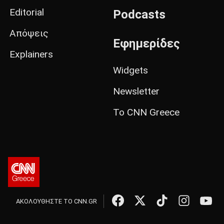
Editorial
Podcasts
Απόψεις
Εφημερίδες
Explainers
Widgets
Newsletter
Το CNN Greece
ΑΚΟΛΟΥΘΗΣΤΕ ΤΟ CNN.GR