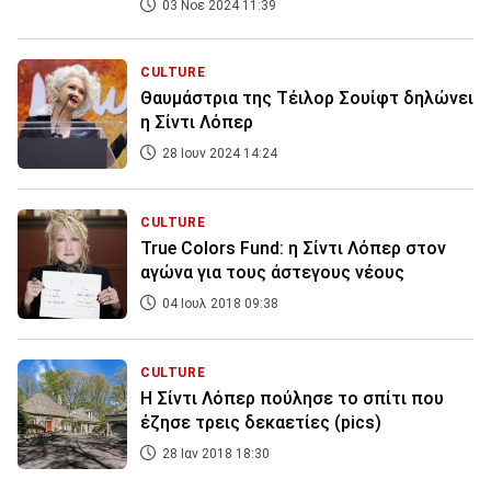
03 Νοε 2024 11:39
CULTURE
Θαυμάστρια της Τέιλορ Σουίφτ δηλώνει
η Σίντι Λόπερ
28 Ιουν 2024 14:24
CULTURE
True Colors Fund: η Σίντι Λόπερ στον
αγώνα για τους άστεγους νέους
04 Ιουλ 2018 09:38
CULTURE
H Σίντι Λόπερ πούλησε το σπίτι που
έζησε τρεις δεκαετίες (pics)
28 Ιαν 2018 18:30