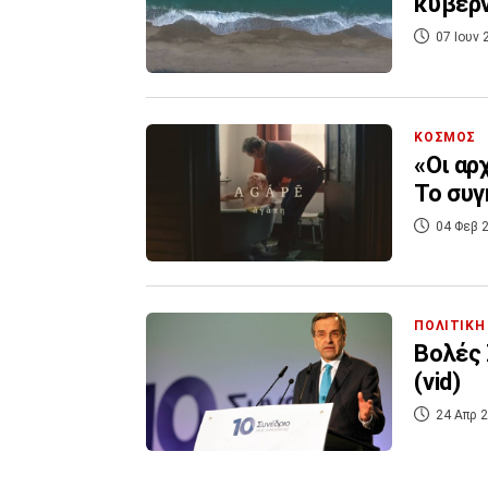
κυβέρν
07 Ιουν 
ΚΟΣΜΟΣ
«Οι αρ
To συγ
04 Φεβ 2
ΠΟΛΙΤΙΚΗ
Βολές 
(vid)
24 Απρ 2