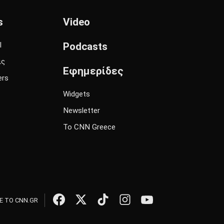
s
Video
l
Podcasts
ις
Εφημερίδες
ers
Widgets
Newsletter
Το CNN Greece
 ΤΟ CNN.GR