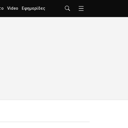
το
Video
Εφημερίδες