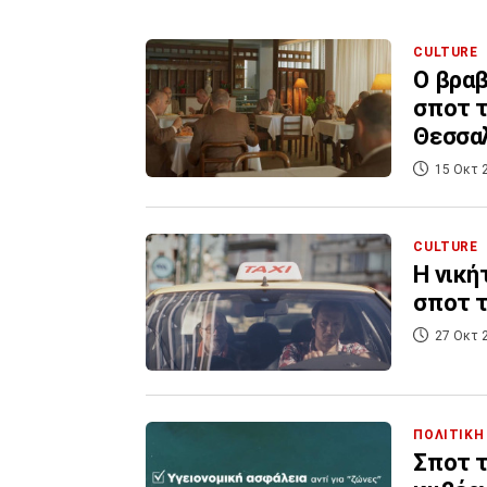
CULTURE
Ο βρα
σποτ 
Θεσσαλ
15 Οκτ 
CULTURE
H νική
σποτ τ
27 Οκτ 
ΠΟΛΙΤΙΚΗ
Σποτ τ