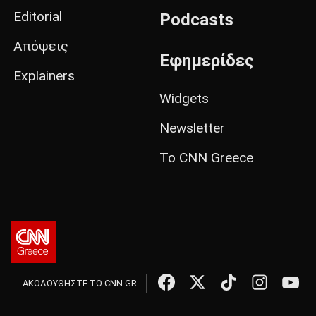
Editorial
Podcasts
Απόψεις
Εφημερίδες
Explainers
Widgets
Newsletter
Το CNN Greece
ΑΚΟΛΟΥΘΗΣΤΕ ΤΟ CNN.GR