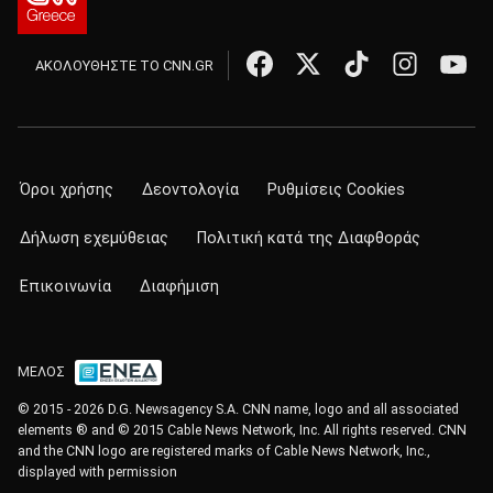
ΑΚΟΛΟΥΘΗΣΤΕ ΤΟ CNN.GR
Όροι χρήσης
Δεοντολογία
Ρυθμίσεις Cookies
Δήλωση εχεμύθειας
Πολιτική κατά της Διαφθοράς
Επικοινωνία
Διαφήμιση
ΜΕΛΟΣ
© 2015 - 2026 D.G. Newsagency S.A. CNN name, logo and all associated
elements ® and © 2015 Cable News Network, Inc. All rights reserved. CNN
and the CNN logo are registered marks of Cable News Network, Inc.,
displayed with permission