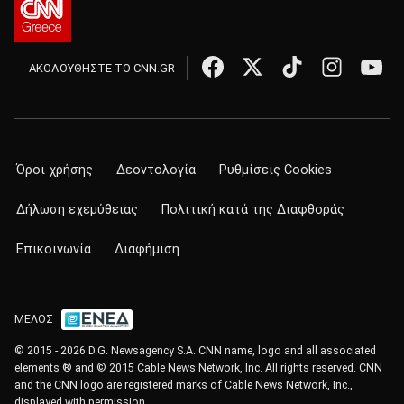
ΑΚΟΛΟΥΘΗΣΤΕ ΤΟ CNN.GR
Όροι χρήσης
Δεοντολογία
Ρυθμίσεις Cookies
Δήλωση εχεμύθειας
Πολιτική κατά της Διαφθοράς
Επικοινωνία
Διαφήμιση
ΜΕΛΟΣ
© 2015 - 2026 D.G. Newsagency S.A. CNN name, logo and all associated
elements ® and © 2015 Cable News Network, Inc. All rights reserved. CNN
and the CNN logo are registered marks of Cable News Network, Inc.,
displayed with permission