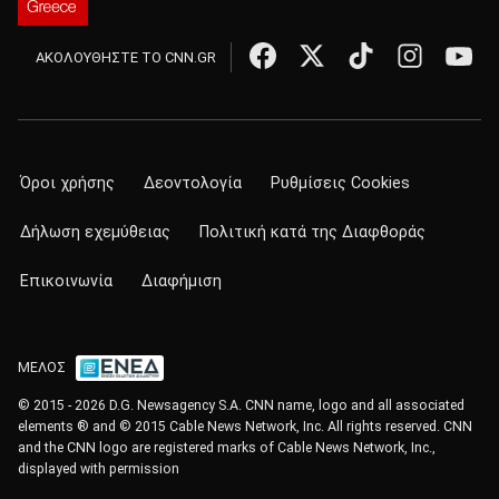
ΑΚΟΛΟΥΘΗΣΤΕ ΤΟ CNN.GR
Όροι χρήσης
Δεοντολογία
Ρυθμίσεις Cookies
Δήλωση εχεμύθειας
Πολιτική κατά της Διαφθοράς
Επικοινωνία
Διαφήμιση
ΜΕΛΟΣ
© 2015 - 2026 D.G. Newsagency S.A. CNN name, logo and all associated
elements ® and © 2015 Cable News Network, Inc. All rights reserved. CNN
and the CNN logo are registered marks of Cable News Network, Inc.,
displayed with permission