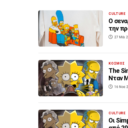
CULTURE
Ο σενα
την πρ
27 Μάι 2
ΚΟΣΜΟΣ
The Si
Νταν 
16 Νοε 2
CULTURE
Οι Sim
από 20