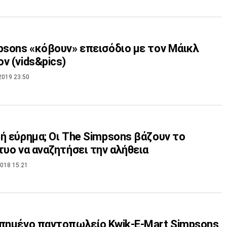
psons «κόβουν» επεισόδιο με τον Μάικλ
ν (vids&pics)
2019 23:50
ή εύρημα; Οι The Simpsons βάζουν το
τυο να αναζητήσει την αλήθεια
018 15:21
πημένο παντοπωλείο Kwik-E-Mart Simpsons