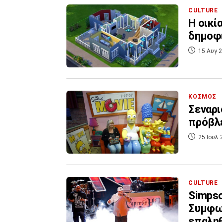
CULTURE
Η οικί
δημοφι
15 Αυγ 2
ΚΟΣΜΟΣ
Σεναρι
πρόβλ
25 Ιουλ 
CULTURE
Simpso
Συμφων
επαληθ