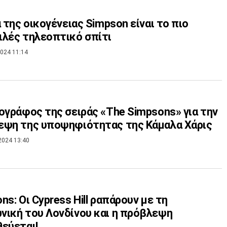
α της οικογένειας Simpson είναι το πιο
λές τηλεοπτικό σπίτι
024 11:14
ογράφος της σειράς «The Simpsons» για την
εψη της υποψηφιότητας της Κάμαλα Χάρις
2024 13:40
ns: Οι Cypress Hill ραπάρουν με τη
ική του Λονδίνου και η πρόβλεψη
εύεται!