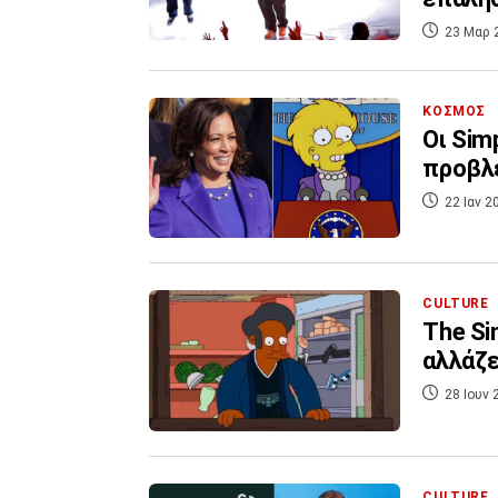
23 Μαρ 
ΚΟΣΜΟΣ
Οι Sim
προβλέ
22 Ιαν 2
CULTURE
The Si
αλλάζε
28 Ιουν 
CULTURE