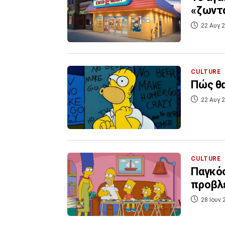
«ζωντα
22 Αυγ 2
CULTURE
Πώς θα
22 Αυγ 2
CULTURE
Παγκόσ
προβλέ
28 Ιουν 