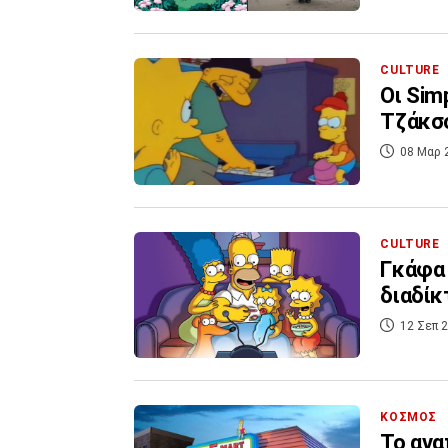
CULTURE
Οι Sim
Τζάκσο
08 Μαρ 
CULTURE
Γκάφα 
διαδίκ
12 Σεπ 2
ΚΟΣΜΟΣ
Το αγα