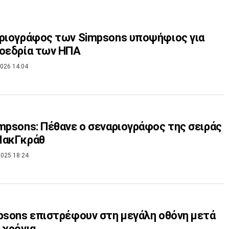
ριογράφος των Simpsons υποψήφιος για
οεδρία των ΗΠΑ
026 14:04
mpsons: Πέθανε ο σεναριογράφος της σειράς
ΜακΓκράθ
025 18:24
psons επιστρέφουν στη μεγάλη οθόνη μετά
 χρόνια