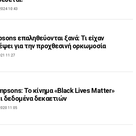
2024 10:43
psons επαληθεύονται ξανά: Τι είχαν
ψει για την προχθεσινή ορκωμοσία
021 11:27
mpsons: Το κίνημα «Black Lives Matter»
ι δεδομένα δεκαετιών
2020 11:05