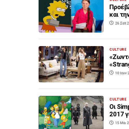
Προέβλ
και τη
26 Σεπ 2
CULTURE
«Zωντα
«Stran
10 Ιουν 
CULTURE
Οι Sim
2017 γ
15 Μάι 2