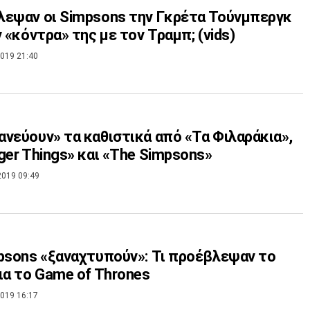
εψαν οι Simpsons την Γκρέτα Τούνμπεργκ
ν «κόντρα» της με τον Τραμπ; (vids)
019 21:40
νεύουν» τα καθιστικά από «Τα Φιλαράκια»,
ger Things» και «The Simpsons»
2019 09:49
psons «ξαναχτυπούν»: Τι προέβλεψαν το
ια το Game of Thrones
019 16:17