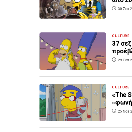
30 Σεπ 2
CULTURE
37 σεζ
προέβλ
29 Σεπ 2
CULTURE
«The S
«φωνή
25 Νοε 2